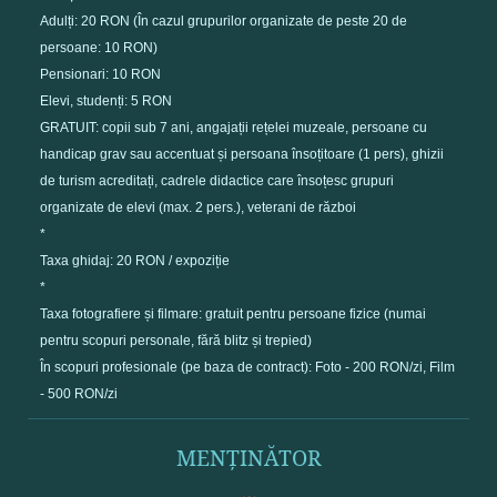
Adulți: 20 RON (În cazul grupurilor organizate de peste 20 de
persoane: 10 RON)
Pensionari: 10 RON
Elevi, studenți: 5 RON
GRATUIT: copii sub 7 ani, angajații rețelei muzeale, persoane cu
handicap grav sau accentuat și persoana însoțitoare (1 pers), ghizii
de turism acreditați, cadrele didactice care însoțesc grupuri
organizate de elevi (max. 2 pers.), veterani de război
*
Taxa ghidaj: 20 RON / expoziție
*
Taxa fotografiere și filmare: gratuit pentru persoane fizice (numai
pentru scopuri personale, fără blitz și trepied)
În scopuri profesionale (pe baza de contract): Foto - 200 RON/zi, Film
- 500 RON/zi
MENȚINĂTOR