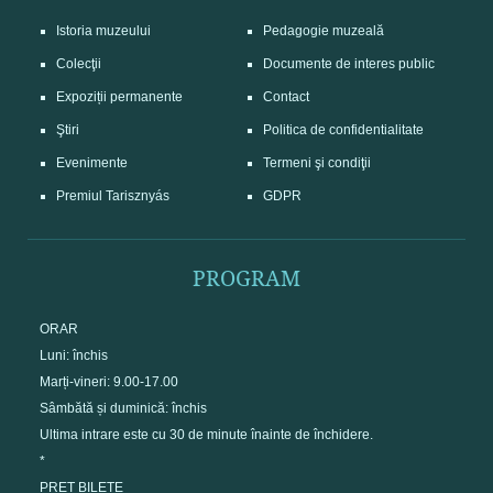
Istoria muzeului
Pedagogie muzeală
Colecţii
Documente de interes public
Expoziții permanente
Contact
Ştiri
Politica de confidentialitate
Evenimente
Termeni şi condiţii
Premiul Tarisznyás
GDPR
PROGRAM
ORAR
Luni: închis
Marți-vineri: 9.00-17.00
Sâmbătă și duminică: închis
Ultima intrare este cu 30 de minute înainte de închidere.
*
PREȚ BILETE