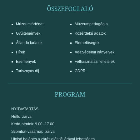
ÖSSZEFOGLALÓ
Múzeumtörténet
Múzeumpedagógia
Gyűjtemények
Közérdekű adatok
Állandó tárlatok
Elérhetőségek
Hírek
Adatvédelmi irányelvek
Események
Felhasználási feltételek
Tarisznyás díj
GDPR
PROGRAM
NYITVATARTÁS
Hétfő: zárva
Kedd-péntek: 9.00–17.00
Szombat-vasárnap: zárva
Utolsó belépés a zárás előtt fél órával lehetséges.