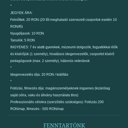
*
JEGYEK ÁRA:
Felnőttek: 20 RON (20 főt meghaladó szervezett csoportok esetén 10
RON/fő)
Nyugdíjasok: 10 RON
Tanulók: 5 RON
INGYENES: 7 év alatti gyerekek, múzeumi dolgozók, fogyatékkal élők
és kísérőjük (1 személy), hivatásos idegenvezetők, csoportot kísérő
pedagógusok (max. 2 személy), háborús veteránok
*
Idegenvezetés díja: 20 RON / kiállítás
*
Fotózás, filmezés díja: magánszemélyeknek ingyenes (kizárólag
saját célra, vaku és állvány használata tilos)
Professzionális célokra (szerződés szükséges): Fotózás 200
RON/nap, filmezés - 500 RON/nap
FENNTARTÓNK