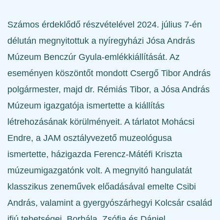
Számos érdeklődő részvételével 2024. július 7-én
délután megnyitottuk a nyíregyházi
Jósa András
Múzeum
Benczúr Gyula-emlékkiállítását. Az
eseményen köszöntőt mondott Csergő Tibor András
polgármester, majd dr. Rémiás Tibor, a Jósa András
Múzeum igazgatója ismertette a kiállítás
létrehozásának körülményeit. A tárlatot Mohácsi
Endre, a JAM osztályvezető muzeológusa
ismertette, házigazda Ferencz-Mátéfi Kriszta
múzeumigazgatónk volt. A megnyitó hangulatát
klasszikus zeneművek
előadásával emelte Csibi
András, valamint a gyergyószárhegyi Kolcsár család
ifjú tehetségei, Borbála, Zsófia és Dániel.