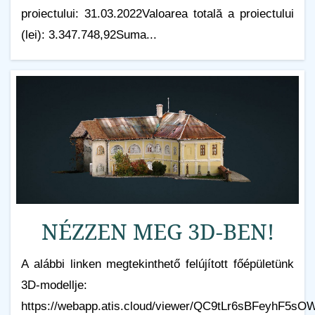
proiectului: 31.03.2022Valoarea totală a proiectului
(lei): 3.347.748,92Suma...
NÉZZEN MEG 3D-BEN!
A alábbi linken megtekinthető felújított főépületünk
3D-modellje:
https://webapp.atis.cloud/viewer/QC9tLr6sBFeyhF