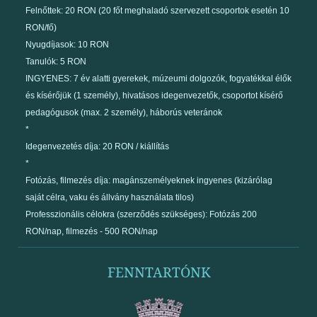
Felnőttek: 20 RON (20 főt meghaladó szervezett csoportok esetén 10
RON/fő)
Nyugdíjasok: 10 RON
Tanulók: 5 RON
INGYENES: 7 év alatti gyerekek, múzeumi dolgozók, fogyatékkal élők
és kísérőjük (1 személy), hivatásos idegenvezetők, csoportot kísérő
pedagógusok (max. 2 személy), háborús veteránok
*
Idegenvezetés díja: 20 RON / kiállítás
*
Fotózás, filmezés díja: magánszemélyeknek ingyenes (kizárólag
saját célra, vaku és állvány használata tilos)
Professzionális célokra (szerződés szükséges): Fotózás 200
RON/nap, filmezés - 500 RON/nap
FENNTARTÓNK