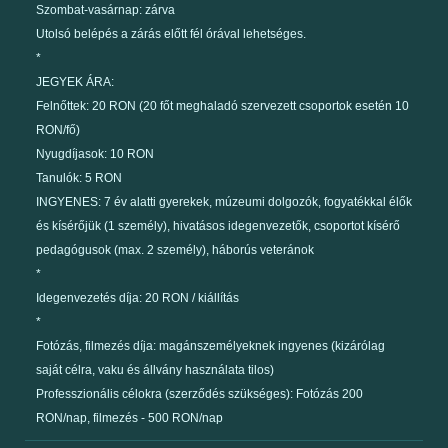
Szombat-vasárnap: zárva
Utolsó belépés a zárás előtt fél órával lehetséges.
*
JEGYEK ÁRA:
Felnőttek: 20 RON (20 főt meghaladó szervezett csoportok esetén 10
RON/fő)
Nyugdíjasok: 10 RON
Tanulók: 5 RON
INGYENES: 7 év alatti gyerekek, múzeumi dolgozók, fogyatékkal élők
és kísérőjük (1 személy), hivatásos idegenvezetők, csoportot kísérő
pedagógusok (max. 2 személy), háborús veteránok
*
Idegenvezetés díja: 20 RON / kiállítás
*
Fotózás, filmezés díja: magánszemélyeknek ingyenes (kizárólag
saját célra, vaku és állvány használata tilos)
Professzionális célokra (szerződés szükséges): Fotózás 200
RON/nap, filmezés - 500 RON/nap