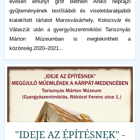
évesen elhunyt gróf Bethlen Anikó néprajzi
gyűjteményének textíliáiból és viseletdarabjaiból
kialakított tárlatot Marosvásárhely, Kolozsvár és
Válaszút után a gyergyószentmiklósi Tarisznyás
Márton Múzeumban is megtekintheti a
közönség.2020–2021...
"IDEJE AZ ÉPÍTÉSNEK" -