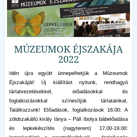
MÚZEUMOK ÉJSZAKÁJA
2022
Idén újra együtt ünnepelhetjük a Múzeumok
Éjszakáját! Új kiállítást nyitunk, rendhagyó
tárlatvezetésekkel, előadásokkal és
foglalkozásokkal színesítjük tárlatainkat.
Találkozzunk! Előadások, foglalkozások 16.00: A
zöldszakállú király lánya – Páll Ibolya bábelőadása
és lepkekészítés (nagyterem) 17.00-19.00: