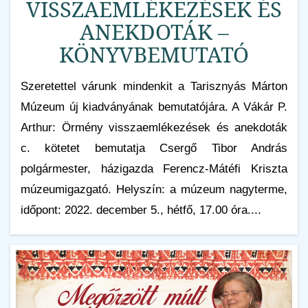
VISSZAEMLÉKEZÉSEK ÉS
ANEKDOTÁK –
KÖNYVBEMUTATÓ
Szeretettel várunk mindenkit a Tarisznyás Márton
Múzeum új kiadványának bemutatójára. A Vákár P.
Arthur: Örmény visszaemlékezések és anekdoták
c. kötetet bemutatja Csergő Tibor András
polgármester, házigazda Ferencz-Mátéfi Kriszta
múzeumigazgató. Helyszín: a múzeum nagyterme,
időpont: 2022. december 5., hétfő, 17.00 óra....