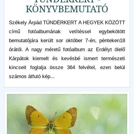
KÖNYVBEMUTATÓ
Székely Árpád TÜNDÉRKERT A HEGYEK KÖZÖTT
című fotóalbumának vetítéssel egybekötött
bemutatójára került sor október 7-én, pénteken18
órától. A nagy méretű fotóalbum az Erdélyt ölelő
Kárpátok kiemelt és kevésbé ismert természeti
kincseit foglalja össze 364 felvétel, ezen belül
számos átfutó kép...