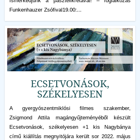
Ismerkedjünk a pasztellkrétával! – foglalkozás
Funkenhauzer Zsófival19.00:...
ECSETVONÁSOK,
SZÉKELYESEN
A gyergyószentmiklósi filmes szakember,
Zsigmond Attila magángyűjteményéből készült
Ecsetvonások, székelyesen +1 kis Nagybánya
című kiállítás megnyitójára került sor 2022. május