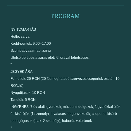
PROGRAM
NYITVATARTÁS
Hétfő: zárva
Kedd-péntek: 9.00–17.00
Szombat-vasárnap: zárva
Utolsó belépés a zárás előtt fél órával lehetséges.
*
JEGYEK ÁRA:
Felnőttek: 20 RON (20 főt meghaladó szervezett csoportok esetén 10
RON/fő)
Nyugdíjasok: 10 RON
Tanulók: 5 RON
INGYENES: 7 év alatti gyerekek, múzeumi dolgozók, fogyatékkal élők
és kísérőjük (1 személy), hivatásos idegenvezetők, csoportot kísérő
pedagógusok (max. 2 személy), háborús veteránok
*