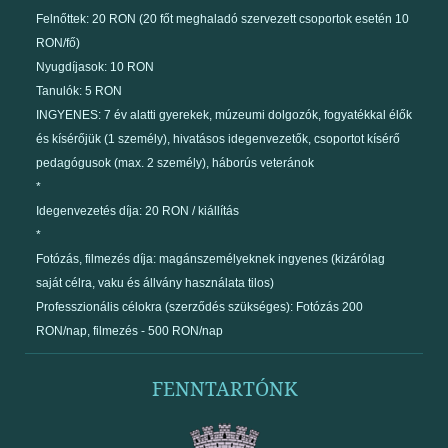
Felnőttek: 20 RON (20 főt meghaladó szervezett csoportok esetén 10
RON/fő)
Nyugdíjasok: 10 RON
Tanulók: 5 RON
INGYENES: 7 év alatti gyerekek, múzeumi dolgozók, fogyatékkal élők
és kísérőjük (1 személy), hivatásos idegenvezetők, csoportot kísérő
pedagógusok (max. 2 személy), háborús veteránok
*
Idegenvezetés díja: 20 RON / kiállítás
*
Fotózás, filmezés díja: magánszemélyeknek ingyenes (kizárólag
saját célra, vaku és állvány használata tilos)
Professzionális célokra (szerződés szükséges): Fotózás 200
RON/nap, filmezés - 500 RON/nap
FENNTARTÓNK