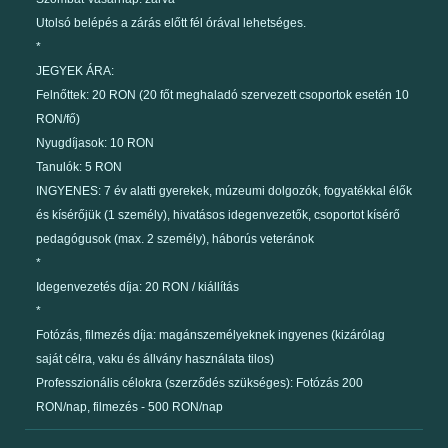
Utolsó belépés a zárás előtt fél órával lehetséges.
*
JEGYEK ÁRA:
Felnőttek: 20 RON (20 főt meghaladó szervezett csoportok esetén 10
RON/fő)
Nyugdíjasok: 10 RON
Tanulók: 5 RON
INGYENES: 7 év alatti gyerekek, múzeumi dolgozók, fogyatékkal élők
és kísérőjük (1 személy), hivatásos idegenvezetők, csoportot kísérő
pedagógusok (max. 2 személy), háborús veteránok
*
Idegenvezetés díja: 20 RON / kiállítás
*
Fotózás, filmezés díja: magánszemélyeknek ingyenes (kizárólag
saját célra, vaku és állvány használata tilos)
Professzionális célokra (szerződés szükséges): Fotózás 200
RON/nap, filmezés - 500 RON/nap