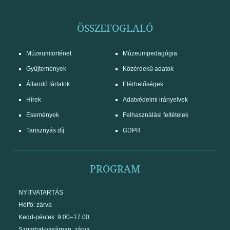
ÖSSZEFOGLALÓ
Múzeumtörténet
Múzeumpedagógia
Gyűjtemények
Közérdekű adatok
Állandó tárlatok
Elérhetőségek
Hírek
Adatvédelmi irányelvek
Események
Felhasználási feltételek
Tarisznyás díj
GDPR
PROGRAM
NYITVATARTÁS
Hétfő: zárva
Kedd-péntek: 9.00–17.00
Szombat-vasárnap: zárva